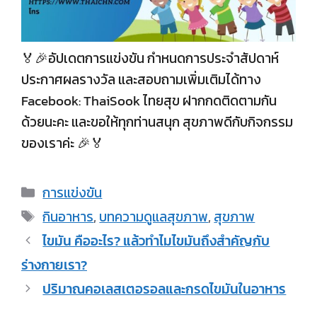
🏅🎉อัปเดตการแข่งขัน กำหนดการประจำสัปดาห์
ประกาศผลรางวัล และสอบถามเพิ่มเติมได้ทาง
Facebook: ThaiSook ไทยสุข ฝากกดติดตามกัน
ด้วยนะคะ และขอให้ทุกท่านสนุก สุขภาพดีกับกิจกรรม
ของเราค่ะ 🎉🏅
การแข่งขัน
กินอาหาร
,
บทความดูแลสุขภาพ
,
สุขภาพ
ไขมัน คืออะไร? แล้วทำไมไขมันถึงสำคัญกับ
ร่างกายเรา?
ปริมาณคอเลสเตอรอลและกรดไขมันในอาหาร