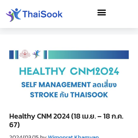
Healthy CNM 2024 (18 เม.ย. – 18 ก.ค.
67)
2024/03/15
by
Wimonrat Khamyan