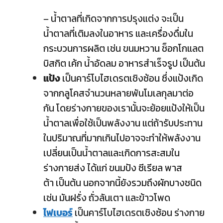
– น้ำตาลที่เกิดจากการปรุงแต่ง จะเป็น
น้ำตาลที่เติมลงในอาหาร และเครื่องดื่มใน
กระบวนการผลิต เช่น ขนมหวาน ช็อกโกแลต
บิสกิต เค้ก น้ำอัดลม อาหารสำเร็จรูป เป็นต้น
แป้ง
เป็นคาร์โบไฮเดรตเชิงซ้อน ซึ่งแป้งเกิด
จากกลูโคสจำนวนหลายพันโมเลกุลมาต่อ
กัน โดยร่างกายของเรานั้นจะย้อยแป้งให้เป็น
น้ำตาลเพื่อใช้เป็นพลังงาน แต่ถ้ารับประทาน
ในปริมาณที่มากเกินไปอาจจะทำให้พลังงาน
เปลี่ยนเป็นน้ำตาลและเกิดการสะสมใน
ร่างกายส่ง ได้แก่ ขนมปัง ซีเรียล พาส
ต้า เป็นต้น นอกจากนี้ยังรวมถึงผักบางชนิด
เช่น มันฝรั่ง ถั่วลันเตา และข้าวโพด
ไฟเบอร์
เป็นคาร์โบไฮเดรตเชิงซ้อน ร่างกาย