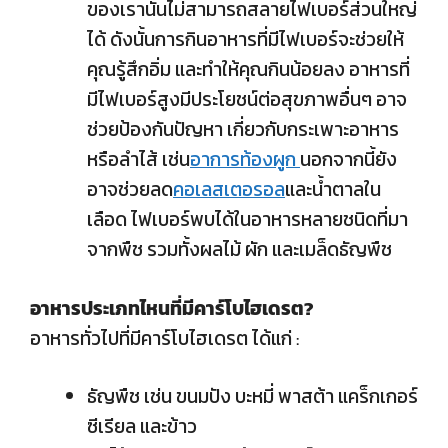
ของเรานั้นไม่สามารถสลายไฟเบอร์ส่วนใหญ่
ได้ ดังนั้นการกินอาหารที่มีไฟเบอร์จะช่วยให้
คุณรู้สึกอิ่ม และทำให้คุณกินน้อยลง อาหารที่
มีไฟเบอร์สูงมีประโยชน์ต่อสุขภาพอื่นๆ อาจ
ช่วยป้องกันปัญหา เกี่ยวกับกระเพาะอาหาร
หรือลำไส้ เช่น
อาการท้องผูก
นอกจากนี้ยัง
อาจช่วยลด
คอเลสเตอรอล
และน้ำตาลใน
เลือด ไฟเบอร์พบได้ในอาหารหลายชนิดที่มา
จากพืช รวมทั้งผลไม้ ผัก และเมล็ดธัญพืช
อาหารประเภทไหนที่มีคาร์โบไฮเดรต?
อาหารทั่วไปที่มีคาร์โบไฮเดรต ได้แก่ :
ธัญพืช เช่น ขนมปัง บะหมี่ พาสต้า แคร็กเกอร์
ซีเรียล และข้าว