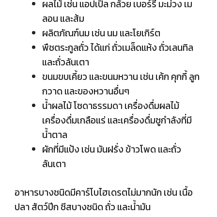
ผลไม้ เช่น แอปเปิล กล้วย เบอร์รี มะม่วง เม
ลอน และส้ม
ผลิตภัณฑ์นม เช่น นม และโยเกิร์ต
พืชตระกูลถั่ว ได้แก่ ถั่วเมล็ดแห้ง ถั่วเลนทิล
และถั่วลันเตา
ขนมขบเคี้ยว และขนมหวาน เช่น เค้ก คุกกี้ ลูก
กวาด และของหวานอื่นๆ
น้ำผลไม้ โซดาธรรมดา เครื่องดื่มผลไม้
เครื่องดื่มเกลือแร่ และเครื่องดื่มชูกำลังที่มี
น้ำตาล
ผักที่มีแป้ง เช่น มันฝรั่ง ข้าวโพด และถั่ว
ลันเตา
อาหารบางชนิดมีคาร์โบไฮเดรตไม่มากนัก เช่น เนื้อ
ปลา สัตว์ปีก ชีสบางชนิด ถั่ว และน้ำมัน