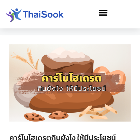
คาร์โบไฮเดรตกินยังไง ให้มีประโยชน์