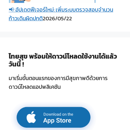
📢 อัปเดตฟีเจอร์ใหม่: เพิ่มระบบตรวจสอบจำนวน
ก้าวเดินผิดปกติ
2026/05/22
ไทยสุข พร้อมให้ดาวน์โหลดใช้งานได้แล้ว
วันนี้ !
มาเริ่มขั้นตอนแรกของการมีสุขภาพดีด้วยการ
ดาวน์โหลดแอปพลิเคชัน