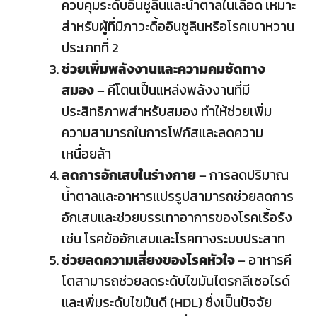
ควบคุมระดับอินซูลินและน้ำตาลในเลือด เหมาะ
สำหรับผู้ที่มีภาวะดื้ออินซูลินหรือโรคเบาหวาน
ประเภทที่ 2
ช่วยเพิ่มพลังงานและความคมชัดทาง
สมอง
– คีโตนเป็นแหล่งพลังงานที่มี
ประสิทธิภาพสำหรับสมอง ทำให้ช่วยเพิ่ม
ความสามารถในการโฟกัสและลดความ
เหนื่อยล้า
ลดการอักเสบในร่างกาย
– การลดปริมาณ
น้ำตาลและอาหารแปรรูปสามารถช่วยลดการ
อักเสบและช่วยบรรเทาอาการของโรคเรื้อรัง
เช่น โรคข้ออักเสบและโรคทางระบบประสาท
ช่วยลดความเสี่ยงของโรคหัวใจ
– อาหารคี
โตสามารถช่วยลดระดับไขมันไตรกลีเซอไรด์
และเพิ่มระดับไขมันดี (HDL) ซึ่งเป็นปัจจัย