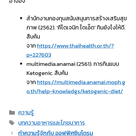
อ้างอิง
สำนักงานกองทุนสนับสนุนการสร้างเสริมสุข
ภาพ (2562). ‘คีโตเจนิก ไดเอ็ต’ กินยังไงให้ดี.
สืบค้น
จาก
https://www.thaihealth.or.th/?
p=227603
multimedia.anamai (2561). การกินแบบ
Ketogenic. สืบค้น
จาก
https://multimedia.anamai.moph.g
o.th/help-knowledgs/ketogenic-diet/
ความรู้
บทความอาหารและโภชนาการ
ทำความรู้จักกับ ออฟฟิศซินโดรม