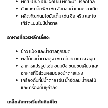
ผักใบเขียว เช่น ผักโขม ผักคะน้า บรอกโคลี
ถั่วและเมล็ดพืช เช่น อัลมอนด์ แมคคาเดเมีย
ผลิตภัณฑ์นมไขมันเต็ม เช่น ชีส ครีม และโย
เกิร์ตแบบไม่มีน้ำตาล
อาหารที่ควรหลีกเลี่ยง:
ข้าว แป้ง และน้ำตาลทุกชนิด
ผลไม้ที่มีน้ำตาลสูง เช่น กล้วย มะม่วง องุ่น
อาหารแปรรูป เช่น ขนมปัง ขนมขบเคี้ยว และ
อาหารที่มีส่วนผสมของน้ำตาลแฝง
เครื่องดื่มที่มีน้ำตาล เช่น น้ำอัดลม น้ำผลไม้
และเครื่องดื่มชูกำลัง
เคล็ดลับการเริ่มต้นกินคีโต