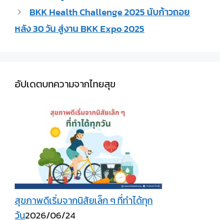
BKK Health Challenge 2025 นับก้าวถอย
หลัง 30 วัน สู่งาน BKK Expo 2025
อัปเดตบทความจากไทยสุข
สุขภาพดีเริ่มจากนิสัยเล็ก ๆ ที่ทำได้ทุก
วัน
2026/06/24