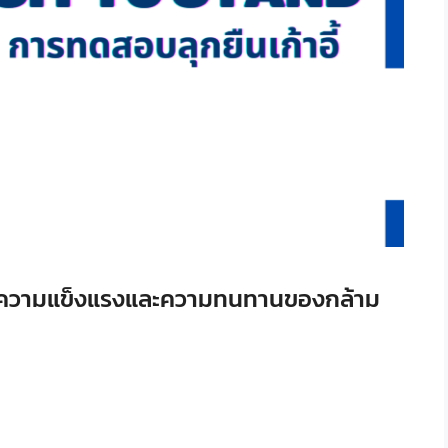
วามแข็งแรงและความทนทานของกล้าม