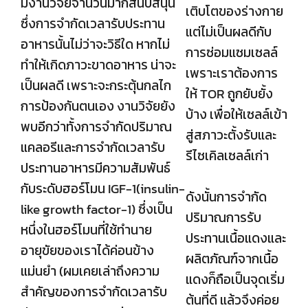
มีงานวิจัยจำนวนมากสนับสนุน
เติบโตของร่างกาย
ซึ่งการจำกัดเวลารับประทาน
แต่ไม่เป็นผลดีกับ
อาหารนั้นไม่ว่าจะวิธีใด หากไม่
การซ่อมแซมเซลล์
ทำให้เกิดภาวะขาดอาหาร น่าจะ
เพราะเราต้องการ
เป็นผลดี เพราะจะกระตุ้นกลไก
ให้ TOR ถูกยับยั้ง
การป้องกันตนเอง งานวิจัยยัง
บ้าง เพื่อให้เซลล์เข้า
พบอีกว่าทั้งการจำกัดปริมาณ
สู่สภาวะตั้งรับและ
แคลอรีและการจำกัดเวลารับ
รีไซเคิลเซลล์เก่า
ประทานอาหารมีความสัมพันธ์
กับระดับฮอร์โมน IGF-1(insulin-
ดังนั้นการจำกัด
like growth factor-1) ซึ่งเป็น
ปริมาณการรับ
หนึ่งในฮอร์โมนที่ใช้ทำนาย
ประทานเนื้อแดงและ
อายุขัยของเราได้ค่อนข้าง
ผลิตภัณฑ์จากเนื้อ
แม่นยำ (ผมเคยเล่าถึงความ
แดงก็ถือเป็นจุดเริ่ม
สำคัญของการจำกัดเวลารับ
ต้นที่ดี แล้วจึงค่อย