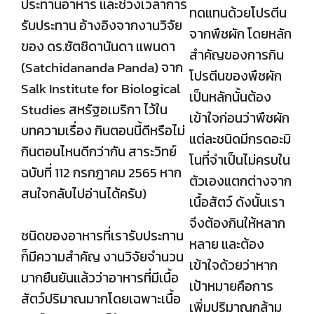
ประทานอาหาร และช่วงเวลาการ
ทดแทนด้วยโปรตีน
รับประทาน อ้างอิงจากงานวิจัย
จากพืชผัก โดยหลัก
ของ ดร.ซัตชิดานันดา แพนดา
สำคัญของการกิน
(Satchidananda Panda) จาก
โปรตีนของพืชผัก
Salk Institute for Biological
เป็นหลักนั้นต้อง
Studies สหรัฐอเมริกา ไว้ใน
เข้าใจก่อนว่าพืชผัก
บทความเรื่อง กินตอนนี้ดีหรือไม่
แต่ละชนิดมีกรดอะมิ
กินตอนไหนดีกว่ากัน สาระวิทย์
โนที่จำเป็นไม่ครบใน
ฉบับที่ 112 กรกฎาคม 2565 หาก
ตัวเองแตกต่างจาก
สนใจกลับไปอ่านได้ครับ)
เนื้อสัตว์ ดังนั้นเรา
จึงต้องกินให้หลาก
ชนิดของอาหารที่เรารับประทาน
หลาย และต้อง
ก็มีความสำคัญ งานวิจัยจำนวน
เข้าใจด้วยว่าหาก
มากยืนยันแล้วว่าอาหารที่มีเนื้อ
เป้าหมายคือการ
สัตว์ปริมาณมากโดยเฉพาะเนื้อ
เพิ่มปริมาณกล้าม